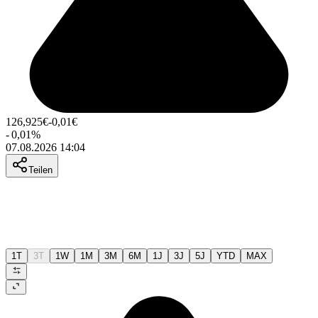
126,925
€
-0,01
€
-
0,01
%
07.08.2026 14:04
Teilen
1T
3T
1W
1M
3M
6M
1J
3J
5J
YTD
MAX