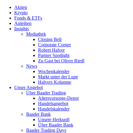
Aktien
Krypto
Fonds & ETFs
Anleihen
Insights
Mediathek
Closing Bell
Corporate Corner
Robert Halver
Partner Spotlight
Zu Gast bei Oliver Riedl
News
Wochenkalender
Markt unter der Lupe
Halvers Kolumne
Unser Angebot
Über Baader Trading
Altersvorsorge-Depot
Handelsangebot
Handelskalender
Baader Bank
Unsere Herkunft
Über Baader Bank
Baader Trading Days