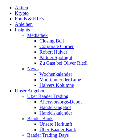
Aktien
Krypto
Fonds & ETFs
Anleihen
Insights
Mediathek
Closing Bell
Corporate Corner
Robert Halver
Partner Spotlight
Zu Gast bei Oliver Riedl
News
Wochenkalender
Markt unter der Lupe
Halvers Kolumne
Unser Angebot
Über Baader Trading
Altersvorsorge-Depot
Handelsangebot
Handelskalender
Baader Bank
Unsere Herkunft
Über Baader Bank
Baader Trading Days