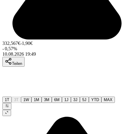
332,567
€
-1,90
€
-
0,57
%
10.08.2026 19:49
Teilen
1T
3T
1W
1M
3M
6M
1J
3J
5J
YTD
MAX