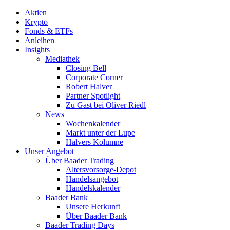
Aktien
Krypto
Fonds & ETFs
Anleihen
Insights
Mediathek
Closing Bell
Corporate Corner
Robert Halver
Partner Spotlight
Zu Gast bei Oliver Riedl
News
Wochenkalender
Markt unter der Lupe
Halvers Kolumne
Unser Angebot
Über Baader Trading
Altersvorsorge-Depot
Handelsangebot
Handelskalender
Baader Bank
Unsere Herkunft
Über Baader Bank
Baader Trading Days