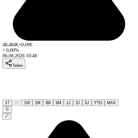
48,484
€
+0,00
€
+
0,00
%
06.08.2026 10:48
Teilen
1T
3T
1W
1M
3M
6M
1J
3J
5J
YTD
MAX