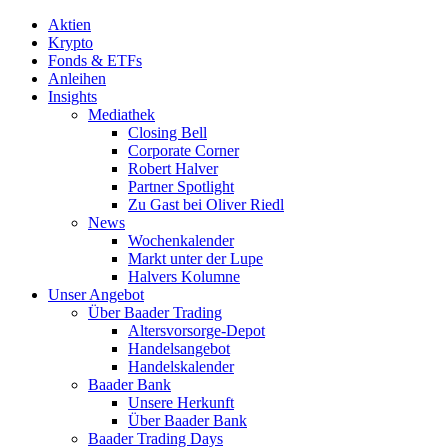
Aktien
Krypto
Fonds & ETFs
Anleihen
Insights
Mediathek
Closing Bell
Corporate Corner
Robert Halver
Partner Spotlight
Zu Gast bei Oliver Riedl
News
Wochenkalender
Markt unter der Lupe
Halvers Kolumne
Unser Angebot
Über Baader Trading
Altersvorsorge-Depot
Handelsangebot
Handelskalender
Baader Bank
Unsere Herkunft
Über Baader Bank
Baader Trading Days