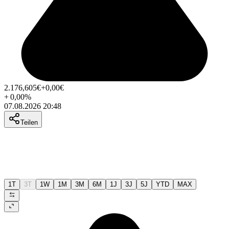
2.176,605
€
+0,00
€
+
0,00
%
07.08.2026 20:48
Teilen
1T
3T
1W
1M
3M
6M
1J
3J
5J
YTD
MAX