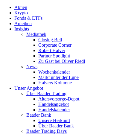
Aktien
Krypto
Fonds & ETFs
Anleihen
Insights
Mediathek
Closing Bell
Corporate Corner
Robert Halver
Partner Spotlight
Zu Gast bei Oliver Riedl
News
Wochenkalender
Markt unter der Lupe
Halvers Kolumne
Unser Angebot
Über Baader Trading
Altersvorsorge-Depot
Handelsangebot
Handelskalender
Baader Bank
Unsere Herkunft
Über Baader Bank
Baader Trading Days