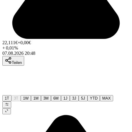
22,111
€
+0,00
€
+
0,01
%
07.08.2026 20:48
Teilen
1T
3T
1W
1M
3M
6M
1J
3J
5J
YTD
MAX