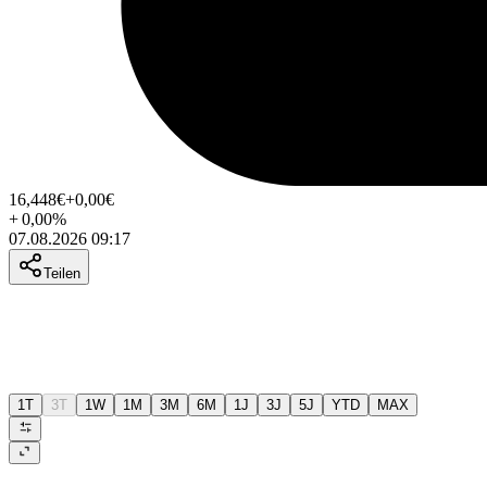
16,448
€
+0,00
€
+
0,00
%
07.08.2026 09:17
Teilen
1T
3T
1W
1M
3M
6M
1J
3J
5J
YTD
MAX