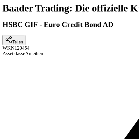
Baader Trading: Die offizielle
HSBC GIF - Euro Credit Bond AD
Teilen
WKN
120454
Assetklasse
Anleihen