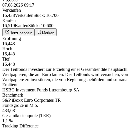
07.08.2026 09:17
Verkaufen
16,438
Verkaufen
Stück
:
10.700
Kaufen
16,519
Kaufen
Stück
:
10.600
Jetzt handeln
Merken
Eröffnung
16,448
Hoch
16,448
Tief
16,448
Der Teilfonds investiert zur Erzielung einer Gesamtrendite hauptsächl
Wertpapieren, die auf Euro lauten. Der Teilfonds wird versuchen, vor
Wertpapiere zu investieren, die von Regierungsbehörden und suprana
Emittent
HSBC Investment Funds Luxembourg SA
Benchmark
S&P iBoxx Euro Corporates TR
Fondsgröße in Mio.
433,681
Gesamtkostenquote (TER)
1,1 %
Tracking Difference