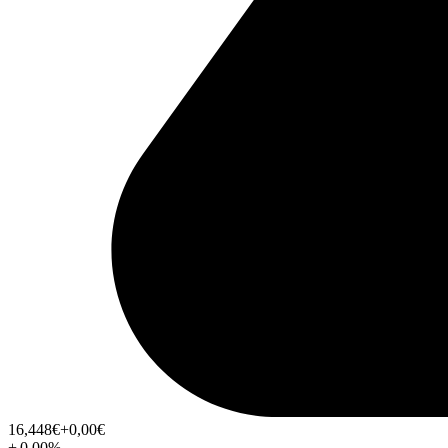
16,448
€
+0,00
€
+
0,00
%