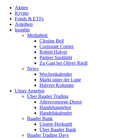
Aktien
Krypto
Fonds & ETFs
Anleihen
Insights
Mediathek
Closing Bell
Corporate Corner
Robert Halver
Partner Spotlight
Zu Gast bei Oliver Riedl
News
Wochenkalender
Markt unter der Lupe
Halvers Kolumne
Unser Angebot
Über Baader Trading
Altersvorsorge-Depot
Handelsangebot
Handelskalender
Baader Bank
Unsere Herkunft
Über Baader Bank
Baader Trading Days