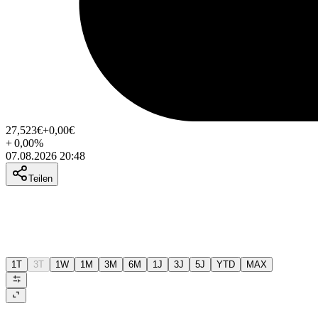
27,523
€
+0,00
€
+
0,00
%
07.08.2026 20:48
Teilen
1T
3T
1W
1M
3M
6M
1J
3J
5J
YTD
MAX