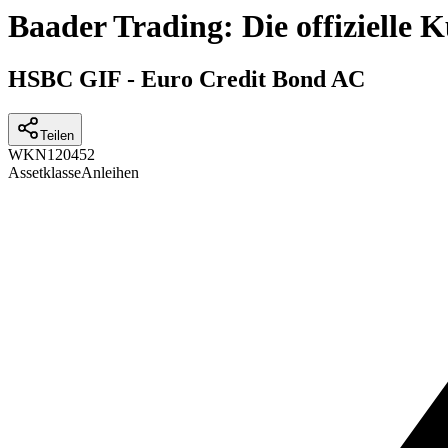
Baader Trading: Die offizielle
HSBC GIF - Euro Credit Bond AC
Teilen
WKN
120452
Assetklasse
Anleihen