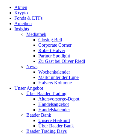
Aktien
Krypto
Fonds & ETFs
Anleihen
Insights
Mediathek
Closing Bell
Corporate Corner
Robert Halver
Partner Spotlight
Zu Gast bei Oliver Riedl
News
Wochenkalender
Markt unter der Lupe
Halvers Kolumne
Unser Angebot
Über Baader Trading
Altersvorsorge-Depot
Handelsangebot
Handelskalender
Baader Bank
Unsere Herkunft
Über Baader Bank
Baader Trading Days