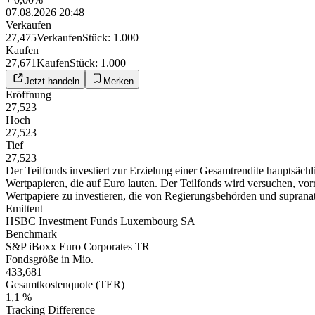
07.08.2026 20:48
Verkaufen
27,475
Verkaufen
Stück
:
1.000
Kaufen
27,671
Kaufen
Stück
:
1.000
Jetzt handeln
Merken
Eröffnung
27,523
Hoch
27,523
Tief
27,523
Der Teilfonds investiert zur Erzielung einer Gesamtrendite hauptsächl
Wertpapieren, die auf Euro lauten. Der Teilfonds wird versuchen, vor
Wertpapiere zu investieren, die von Regierungsbehörden und suprana
Emittent
HSBC Investment Funds Luxembourg SA
Benchmark
S&P iBoxx Euro Corporates TR
Fondsgröße in Mio.
433,681
Gesamtkostenquote (TER)
1,1 %
Tracking Difference