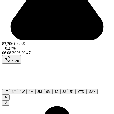
83,20
€
+0,23
€
+
0,27
%
06.08.2026 20:47
Teilen
1T
3T
1W
1M
3M
6M
1J
3J
5J
YTD
MAX