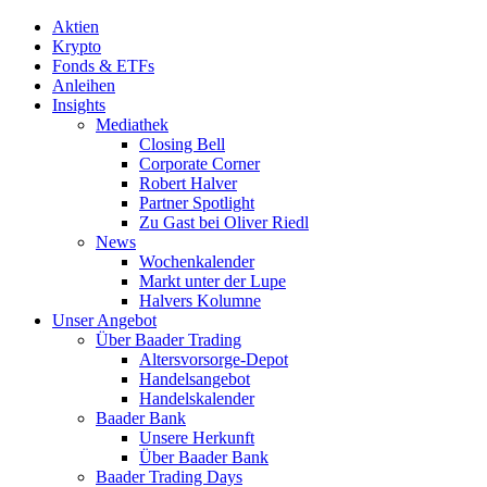
Aktien
Krypto
Fonds & ETFs
Anleihen
Insights
Mediathek
Closing Bell
Corporate Corner
Robert Halver
Partner Spotlight
Zu Gast bei Oliver Riedl
News
Wochenkalender
Markt unter der Lupe
Halvers Kolumne
Unser Angebot
Über Baader Trading
Altersvorsorge-Depot
Handelsangebot
Handelskalender
Baader Bank
Unsere Herkunft
Über Baader Bank
Baader Trading Days