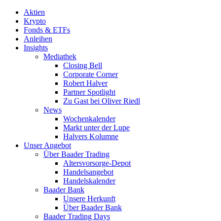
Aktien
Krypto
Fonds & ETFs
Anleihen
Insights
Mediathek
Closing Bell
Corporate Corner
Robert Halver
Partner Spotlight
Zu Gast bei Oliver Riedl
News
Wochenkalender
Markt unter der Lupe
Halvers Kolumne
Unser Angebot
Über Baader Trading
Altersvorsorge-Depot
Handelsangebot
Handelskalender
Baader Bank
Unsere Herkunft
Über Baader Bank
Baader Trading Days