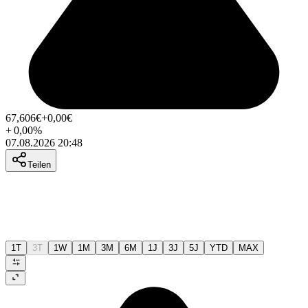
67,606
€
+0,00
€
+
0,00
%
07.08.2026 20:48
Teilen
1T
3T
1W
1M
3M
6M
1J
3J
5J
YTD
MAX