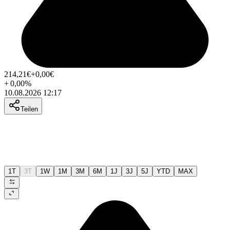
214,21
€
+0,00
€
+
0,00
%
10.08.2026 12:17
Teilen
1T
3T
1W
1M
3M
6M
1J
3J
5J
YTD
MAX