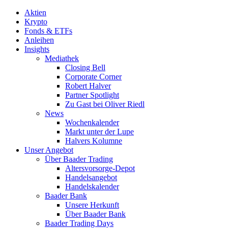
Aktien
Krypto
Fonds & ETFs
Anleihen
Insights
Mediathek
Closing Bell
Corporate Corner
Robert Halver
Partner Spotlight
Zu Gast bei Oliver Riedl
News
Wochenkalender
Markt unter der Lupe
Halvers Kolumne
Unser Angebot
Über Baader Trading
Altersvorsorge-Depot
Handelsangebot
Handelskalender
Baader Bank
Unsere Herkunft
Über Baader Bank
Baader Trading Days