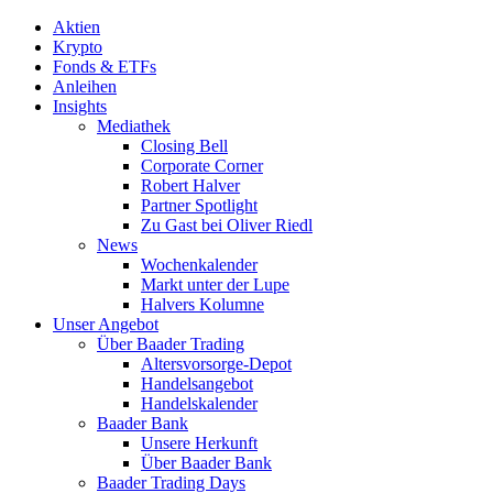
Aktien
Krypto
Fonds & ETFs
Anleihen
Insights
Mediathek
Closing Bell
Corporate Corner
Robert Halver
Partner Spotlight
Zu Gast bei Oliver Riedl
News
Wochenkalender
Markt unter der Lupe
Halvers Kolumne
Unser Angebot
Über Baader Trading
Altersvorsorge-Depot
Handelsangebot
Handelskalender
Baader Bank
Unsere Herkunft
Über Baader Bank
Baader Trading Days