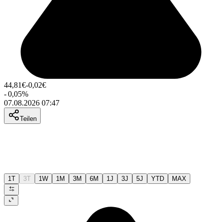
44,81
€
-0,02
€
-
0,05
%
07.08.2026 07:47
Teilen
1T
3T
1W
1M
3M
6M
1J
3J
5J
YTD
MAX