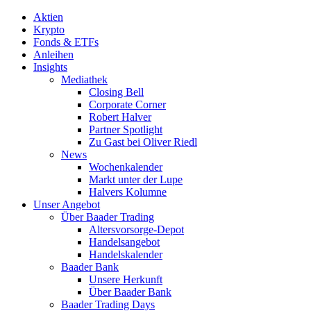
Aktien
Krypto
Fonds & ETFs
Anleihen
Insights
Mediathek
Closing Bell
Corporate Corner
Robert Halver
Partner Spotlight
Zu Gast bei Oliver Riedl
News
Wochenkalender
Markt unter der Lupe
Halvers Kolumne
Unser Angebot
Über Baader Trading
Altersvorsorge-Depot
Handelsangebot
Handelskalender
Baader Bank
Unsere Herkunft
Über Baader Bank
Baader Trading Days