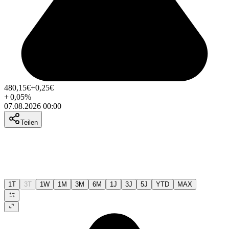
480,15
€
+0,25
€
+
0,05
%
07.08.2026 00:00
Teilen
1T
3T
1W
1M
3M
6M
1J
3J
5J
YTD
MAX