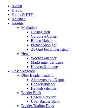
Aktien
Krypto
Fonds & ETFs
Anleihen
Insights
Mediathek
Closing Bell
Corporate Corner
Robert Halver
Partner Spotlight
Zu Gast bei Oliver Riedl
News
Wochenkalender
Markt unter der Lupe
Halvers Kolumne
Unser Angebot
Über Baader Trading
Altersvorsorge-Depot
Handelsangebot
Handelskalender
Baader Bank
Unsere Herkunft
Über Baader Bank
Baader Trading Days