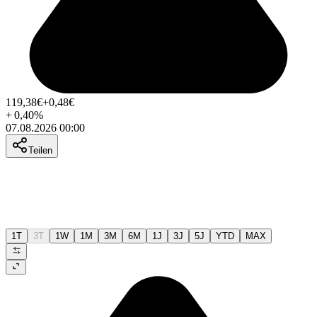
119,38
€
+0,48
€
+
0,40
%
07.08.2026 00:00
Teilen
1T
3T
1W
1M
3M
6M
1J
3J
5J
YTD
MAX