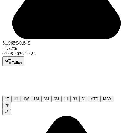
51,965
€
-0,64
€
-
1,22
%
07.08.2026 19:25
Teilen
1T
3T
1W
1M
3M
6M
1J
3J
5J
YTD
MAX