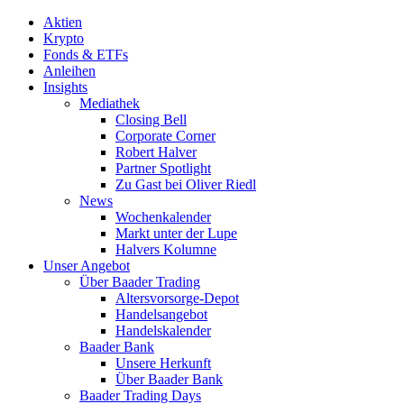
Aktien
Krypto
Fonds & ETFs
Anleihen
Insights
Mediathek
Closing Bell
Corporate Corner
Robert Halver
Partner Spotlight
Zu Gast bei Oliver Riedl
News
Wochenkalender
Markt unter der Lupe
Halvers Kolumne
Unser Angebot
Über Baader Trading
Altersvorsorge-Depot
Handelsangebot
Handelskalender
Baader Bank
Unsere Herkunft
Über Baader Bank
Baader Trading Days