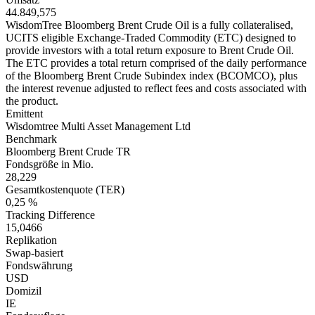
44.849,575
WisdomTree Bloomberg Brent Crude Oil is a fully collateralised,
UCITS eligible Exchange-Traded Commodity (ETC) designed to
provide investors with a total return exposure to Brent Crude Oil.
The ETC provides a total return comprised of the daily performance
of the Bloomberg Brent Crude Subindex index (BCOMCO), plus
the interest revenue adjusted to reflect fees and costs associated with
the product.
Emittent
Wisdomtree Multi Asset Management Ltd
Benchmark
Bloomberg Brent Crude TR
Fondsgröße in Mio.
28,229
Gesamtkostenquote (TER)
0,25 %
Tracking Difference
15,0466
Replikation
Swap-basiert
Fondswährung
USD
Domizil
IE