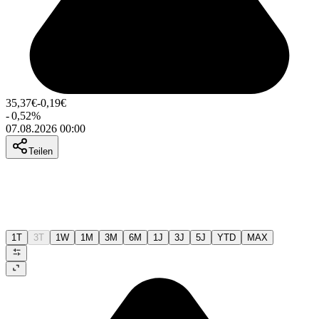
35,37
€
-0,19
€
-
0,52
%
07.08.2026 00:00
Teilen
1T
3T
1W
1M
3M
6M
1J
3J
5J
YTD
MAX