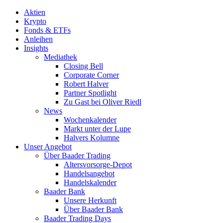
Aktien
Krypto
Fonds & ETFs
Anleihen
Insights
Mediathek
Closing Bell
Corporate Corner
Robert Halver
Partner Spotlight
Zu Gast bei Oliver Riedl
News
Wochenkalender
Markt unter der Lupe
Halvers Kolumne
Unser Angebot
Über Baader Trading
Altersvorsorge-Depot
Handelsangebot
Handelskalender
Baader Bank
Unsere Herkunft
Über Baader Bank
Baader Trading Days