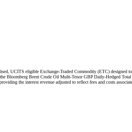
lised, UCITS eligible Exchange-Traded Commodity (ETC) designed to pr
ate the Bloomberg Brent Crude Oil Multi-Tenor GBP Daily-Hedged To
ding the interest revenue adjusted to reflect fees and costs associate