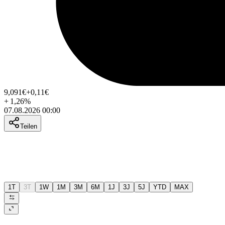
9,091
€
+0,11
€
+
1,26
%
07.08.2026 00:00
Teilen
1T
3T
1W
1M
3M
6M
1J
3J
5J
YTD
MAX