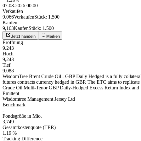
07.08.2026 00:00
Verkaufen
9,066
Verkaufen
Stück
:
1.500
Kaufen
9,163
Kaufen
Stück
:
1.500
Jetzt handeln
Merken
Eröffnung
9,243
Hoch
9,243
Tief
9,088
WisdomTree Brent Crude Oil - GBP Daily Hedged is a fully collatera
futures contracts currency hedged in GBP. The ETC aims to replic
Crude Oil Multi-Tenor GBP Daily-Hedged Excess Return Index and provi
Emittent
Wisdomtree Management Jersey Ltd
Benchmark
-
Fondsgröße in Mio.
3,749
Gesamtkostenquote (TER)
1,19 %
Tracking Difference