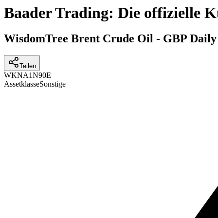
Baader Trading: Die offizielle
WisdomTree Brent Crude Oil - GBP Dail
Teilen
WKN
A1N90E
Assetklasse
Sonstige