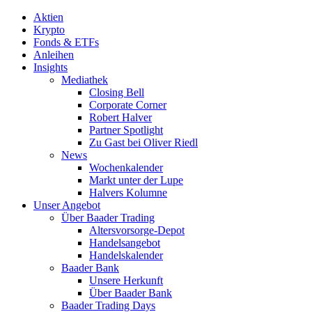
Aktien
Krypto
Fonds & ETFs
Anleihen
Insights
Mediathek
Closing Bell
Corporate Corner
Robert Halver
Partner Spotlight
Zu Gast bei Oliver Riedl
News
Wochenkalender
Markt unter der Lupe
Halvers Kolumne
Unser Angebot
Über Baader Trading
Altersvorsorge-Depot
Handelsangebot
Handelskalender
Baader Bank
Unsere Herkunft
Über Baader Bank
Baader Trading Days