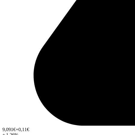
9,091
€
+0,11
€
+
1,26
%