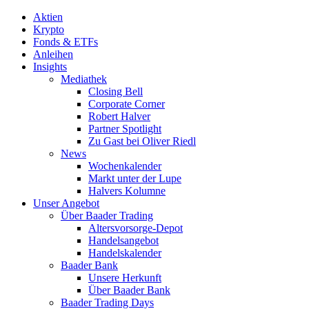
Aktien
Krypto
Fonds & ETFs
Anleihen
Insights
Mediathek
Closing Bell
Corporate Corner
Robert Halver
Partner Spotlight
Zu Gast bei Oliver Riedl
News
Wochenkalender
Markt unter der Lupe
Halvers Kolumne
Unser Angebot
Über Baader Trading
Altersvorsorge-Depot
Handelsangebot
Handelskalender
Baader Bank
Unsere Herkunft
Über Baader Bank
Baader Trading Days