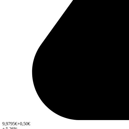
9,9795
€
+0,50
€
+
5,26
%