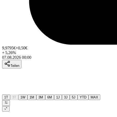
9,9795
€
+0,50
€
+
5,26
%
07.08.2026 00:00
Teilen
1T
3T
1W
1M
3M
6M
1J
3J
5J
YTD
MAX