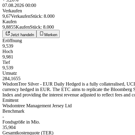
07.08.2026 00:00
Verkaufen
9,67
Verkaufen
Stück
:
8.000
Kaufen
9,8855
Kaufen
Stück
:
8.000
Jetzt handeln
Merken
Eröffnung
9,539
Hoch
9,981
Tief
9,539
Umsatz
284,1655
WisdomTree Silver - EUR Daily Hedged is a fully collateralised, UCI
currency hedged in EUR. The ETC aims to replicate the Bloomberg 
Index and providing the interest revenue adjusted to reflect fees and c
Emittent
Wisdomtree Management Jersey Ltd
Benchmark
-
Fondsgröße in Mio.
35,904
Gesamtkostenquote (TER)