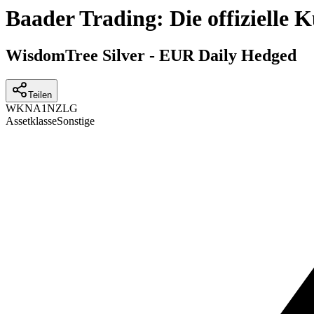
Baader Trading: Die offizielle
WisdomTree Silver - EUR Daily Hedged
Teilen
WKN
A1NZLG
Assetklasse
Sonstige