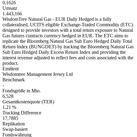
0,1626
Umsatz
1.443,166
WisdomTree Natural Gas - EUR Daily Hedged is a fully
collateralised, UCITS eligible Exchange-Traded Commodity (ETC)
designed to provide investors with a total return exposure to Natural
Gas futures contracts currency hedged in EUR. The ETC aims to
replicate the Bloomberg Natural Gas Sub Euro Hedged Daily Total
Return Index (BUNGDET) by tracking the Bloomberg Natural Gas
Sub Euro Hedged Daily Excess Return Index and providing the
interest revenue adjusted to reflect fees and costs associated with the
product.
Emittent
Wisdomtree Management Jersey Ltd
Benchmark
-
Fondsgröße in Mio.
6,528
Gesamtkostenquote (TER)
1,21 %
Tracking Difference
17,7885
Replikation
Swap-basiert
Fondswährung