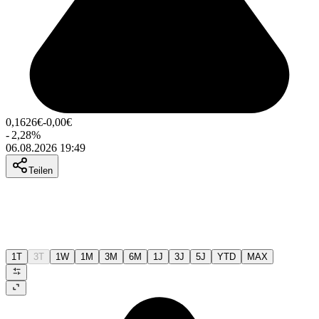
0,1626
€
-0,00
€
-
2,28
%
06.08.2026 19:49
Teilen
1T
3T
1W
1M
3M
6M
1J
3J
5J
YTD
MAX