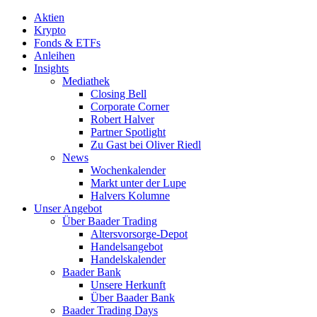
Aktien
Krypto
Fonds & ETFs
Anleihen
Insights
Mediathek
Closing Bell
Corporate Corner
Robert Halver
Partner Spotlight
Zu Gast bei Oliver Riedl
News
Wochenkalender
Markt unter der Lupe
Halvers Kolumne
Unser Angebot
Über Baader Trading
Altersvorsorge-Depot
Handelsangebot
Handelskalender
Baader Bank
Unsere Herkunft
Über Baader Bank
Baader Trading Days