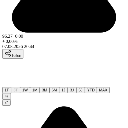
96,27
+0,00
+
0,00
%
07.08.2026 20:44
Teilen
1T
3T
1W
1M
3M
6M
1J
3J
5J
YTD
MAX