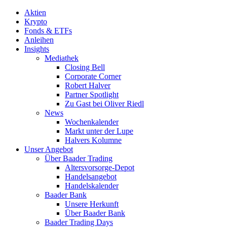
Aktien
Krypto
Fonds & ETFs
Anleihen
Insights
Mediathek
Closing Bell
Corporate Corner
Robert Halver
Partner Spotlight
Zu Gast bei Oliver Riedl
News
Wochenkalender
Markt unter der Lupe
Halvers Kolumne
Unser Angebot
Über Baader Trading
Altersvorsorge-Depot
Handelsangebot
Handelskalender
Baader Bank
Unsere Herkunft
Über Baader Bank
Baader Trading Days