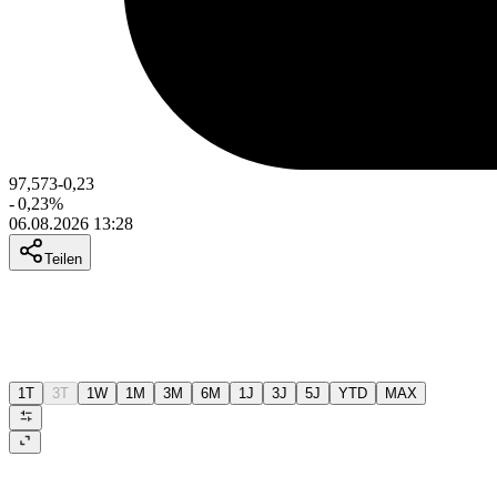
97,573
-0,23
-
0,23
%
06.08.2026 13:28
Teilen
1T
3T
1W
1M
3M
6M
1J
3J
5J
YTD
MAX