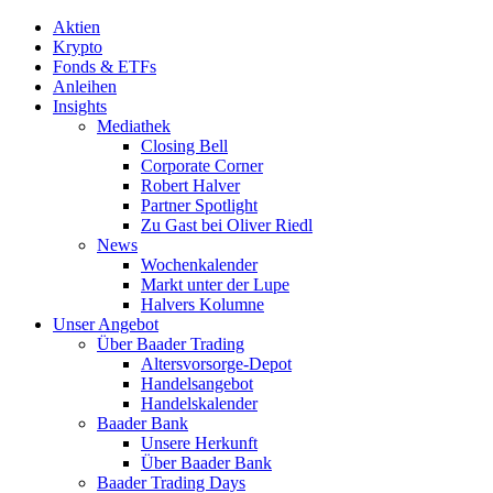
Aktien
Krypto
Fonds & ETFs
Anleihen
Insights
Mediathek
Closing Bell
Corporate Corner
Robert Halver
Partner Spotlight
Zu Gast bei Oliver Riedl
News
Wochenkalender
Markt unter der Lupe
Halvers Kolumne
Unser Angebot
Über Baader Trading
Altersvorsorge-Depot
Handelsangebot
Handelskalender
Baader Bank
Unsere Herkunft
Über Baader Bank
Baader Trading Days