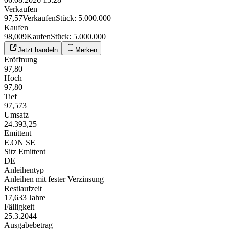
Verkaufen
97,57
Verkaufen
Stück
:
5.000.000
Kaufen
98,009
Kaufen
Stück
:
5.000.000
Jetzt handeln
Merken
Eröffnung
97,80
Hoch
97,80
Tief
97,573
Umsatz
24.393,25
Emittent
E.ON SE
Sitz Emittent
DE
Anleihentyp
Anleihen mit fester Verzinsung
Restlaufzeit
17,633 Jahre
Fälligkeit
25.3.2044
Ausgabebetrag