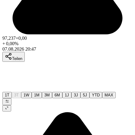
97,237
+0,00
+
0,00
%
07.08.2026 20:47
Teilen
1T
3T
1W
1M
3M
6M
1J
3J
5J
YTD
MAX