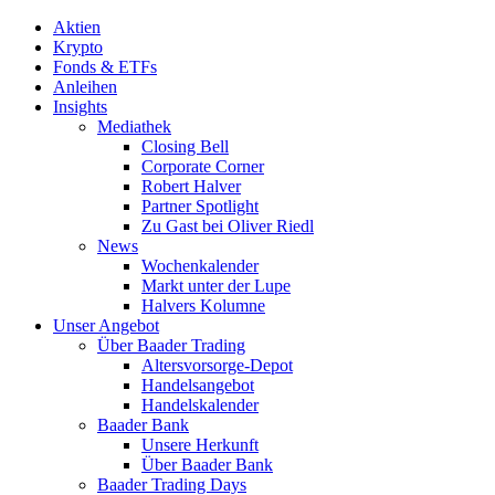
Aktien
Krypto
Fonds & ETFs
Anleihen
Insights
Mediathek
Closing Bell
Corporate Corner
Robert Halver
Partner Spotlight
Zu Gast bei Oliver Riedl
News
Wochenkalender
Markt unter der Lupe
Halvers Kolumne
Unser Angebot
Über Baader Trading
Altersvorsorge-Depot
Handelsangebot
Handelskalender
Baader Bank
Unsere Herkunft
Über Baader Bank
Baader Trading Days