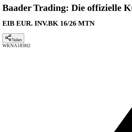
Baader Trading: Die offizielle
EIB EUR. INV.BK 16/26 MTN
Teilen
WKN
A183H2