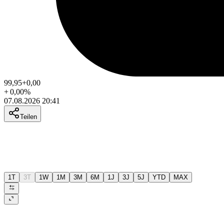
99,95
+0,00
+
0,00
%
07.08.2026 20:41
Teilen
1T
3T
1W
1M
3M
6M
1J
3J
5J
YTD
MAX