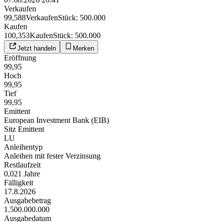
Verkaufen
99,588
Verkaufen
Stück
:
500.000
Kaufen
100,353
Kaufen
Stück
:
500.000
Jetzt handeln
Merken
Eröffnung
99,95
Hoch
99,95
Tief
99,95
Emittent
European Investment Bank (EIB)
Sitz Emittent
LU
Anleihentyp
Anleihen mit fester Verzinsung
Restlaufzeit
0,021 Jahre
Fälligkeit
17.8.2026
Ausgabebetrag
1.500.000.000
Ausgabedatum