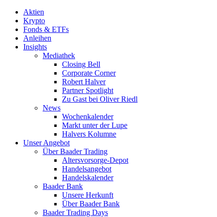
Aktien
Krypto
Fonds & ETFs
Anleihen
Insights
Mediathek
Closing Bell
Corporate Corner
Robert Halver
Partner Spotlight
Zu Gast bei Oliver Riedl
News
Wochenkalender
Markt unter der Lupe
Halvers Kolumne
Unser Angebot
Über Baader Trading
Altersvorsorge-Depot
Handelsangebot
Handelskalender
Baader Bank
Unsere Herkunft
Über Baader Bank
Baader Trading Days