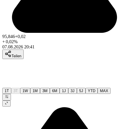
95,846
+0,02
+
0,02
%
07.08.2026 20:41
Teilen
1T
3T
1W
1M
3M
6M
1J
3J
5J
YTD
MAX