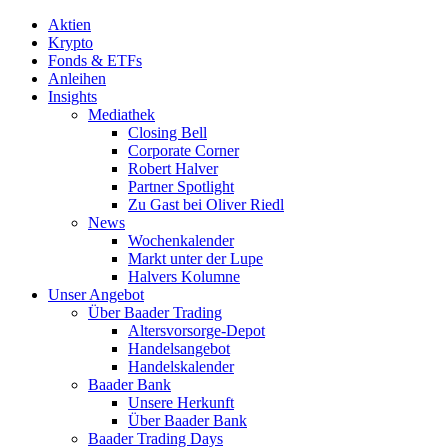
Aktien
Krypto
Fonds & ETFs
Anleihen
Insights
Mediathek
Closing Bell
Corporate Corner
Robert Halver
Partner Spotlight
Zu Gast bei Oliver Riedl
News
Wochenkalender
Markt unter der Lupe
Halvers Kolumne
Unser Angebot
Über Baader Trading
Altersvorsorge-Depot
Handelsangebot
Handelskalender
Baader Bank
Unsere Herkunft
Über Baader Bank
Baader Trading Days