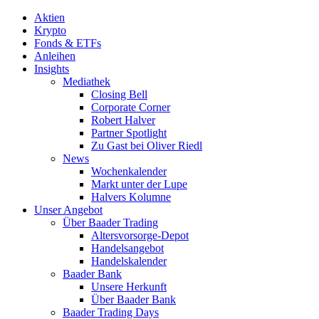
Aktien
Krypto
Fonds & ETFs
Anleihen
Insights
Mediathek
Closing Bell
Corporate Corner
Robert Halver
Partner Spotlight
Zu Gast bei Oliver Riedl
News
Wochenkalender
Markt unter der Lupe
Halvers Kolumne
Unser Angebot
Über Baader Trading
Altersvorsorge-Depot
Handelsangebot
Handelskalender
Baader Bank
Unsere Herkunft
Über Baader Bank
Baader Trading Days