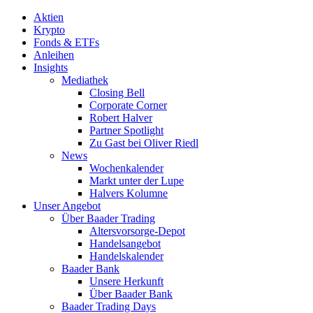
Aktien
Krypto
Fonds & ETFs
Anleihen
Insights
Mediathek
Closing Bell
Corporate Corner
Robert Halver
Partner Spotlight
Zu Gast bei Oliver Riedl
News
Wochenkalender
Markt unter der Lupe
Halvers Kolumne
Unser Angebot
Über Baader Trading
Altersvorsorge-Depot
Handelsangebot
Handelskalender
Baader Bank
Unsere Herkunft
Über Baader Bank
Baader Trading Days