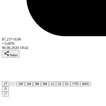
87,237
+0,00
+
0,00
%
06.08.2026 18:42
Teilen
1T
3T
1W
1M
3M
6M
1J
3J
5J
YTD
MAX