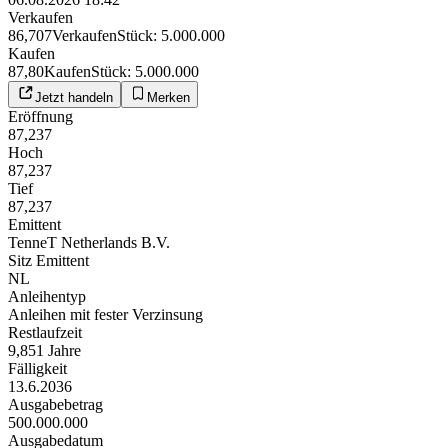
Verkaufen
86,707
Verkaufen
Stück
:
5.000.000
Kaufen
87,80
Kaufen
Stück
:
5.000.000
Jetzt handeln
Merken
Eröffnung
87,237
Hoch
87,237
Tief
87,237
Emittent
TenneT Netherlands B.V.
Sitz Emittent
NL
Anleihentyp
Anleihen mit fester Verzinsung
Restlaufzeit
9,851 Jahre
Fälligkeit
13.6.2036
Ausgabebetrag
500.000.000
Ausgabedatum