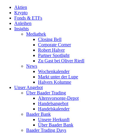
Aktien
Krypto
Fonds & ETFs
Anleihen
Insights
Mediathek
Closing Bell
Corporate Corner
Robert Halver
Partner Spotlight
Zu Gast bei Oliver Riedl
News
Wochenkalender
Markt unter der Lupe
Halvers Kolumne
Unser Angebot
Über Baader Trading
Altersvorsorge-Depot
Handelsangebot
Handelskalender
Baader Bank
Unsere Herkunft
Über Baader Bank
Baader Trading Days