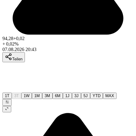
94,28
+0,02
+
0,02
%
07.08.2026 20:43
Teilen
1T
3T
1W
1M
3M
6M
1J
3J
5J
YTD
MAX