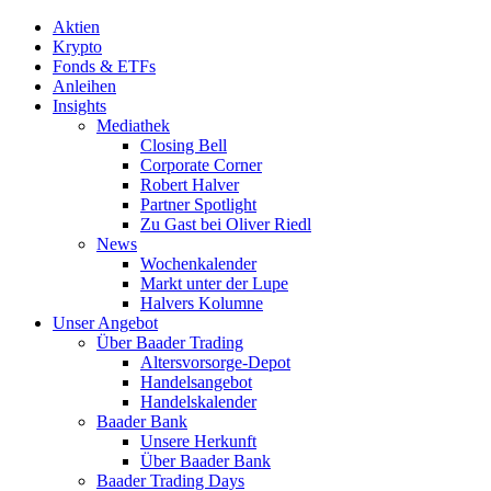
Aktien
Krypto
Fonds & ETFs
Anleihen
Insights
Mediathek
Closing Bell
Corporate Corner
Robert Halver
Partner Spotlight
Zu Gast bei Oliver Riedl
News
Wochenkalender
Markt unter der Lupe
Halvers Kolumne
Unser Angebot
Über Baader Trading
Altersvorsorge-Depot
Handelsangebot
Handelskalender
Baader Bank
Unsere Herkunft
Über Baader Bank
Baader Trading Days