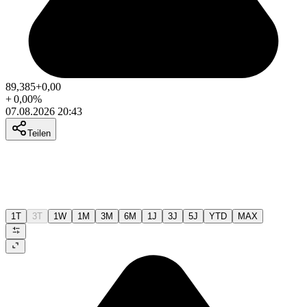
89,385
+0,00
+
0,00
%
07.08.2026 20:43
Teilen
1T
3T
1W
1M
3M
6M
1J
3J
5J
YTD
MAX