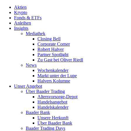
Aktien
Krypto
Fonds & ETFs
Anleihen
Insights
Mediathek
Closing Bell
Corporate Corner
Robert Halver
Partner Spotlight
Zu Gast bei Oliver Riedl
News
Wochenkalender
Markt unter der Lupe
Halvers Kolumne
Unser Angebot
Über Baader Trading
Altersvorsorge-Depot
Handelsangebot
Handelskalender
Baader Bank
Unsere Herkunft
Über Baader Bank
Baader Trading Days