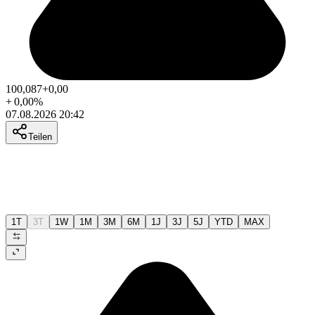
100,087
+0,00
+
0,00
%
07.08.2026 20:42
Teilen
1T
3T
1W
1M
3M
6M
1J
3J
5J
YTD
MAX