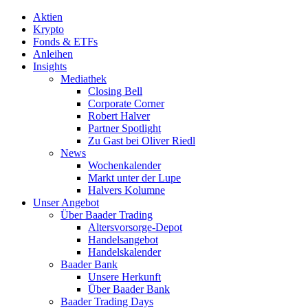
Aktien
Krypto
Fonds & ETFs
Anleihen
Insights
Mediathek
Closing Bell
Corporate Corner
Robert Halver
Partner Spotlight
Zu Gast bei Oliver Riedl
News
Wochenkalender
Markt unter der Lupe
Halvers Kolumne
Unser Angebot
Über Baader Trading
Altersvorsorge-Depot
Handelsangebot
Handelskalender
Baader Bank
Unsere Herkunft
Über Baader Bank
Baader Trading Days