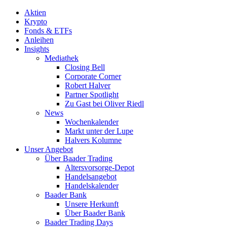
Aktien
Krypto
Fonds & ETFs
Anleihen
Insights
Mediathek
Closing Bell
Corporate Corner
Robert Halver
Partner Spotlight
Zu Gast bei Oliver Riedl
News
Wochenkalender
Markt unter der Lupe
Halvers Kolumne
Unser Angebot
Über Baader Trading
Altersvorsorge-Depot
Handelsangebot
Handelskalender
Baader Bank
Unsere Herkunft
Über Baader Bank
Baader Trading Days