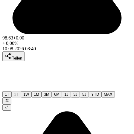
98,63
+0,00
+
0,00
%
10.08.2026 08:40
Teilen
1T
3T
1W
1M
3M
6M
1J
3J
5J
YTD
MAX