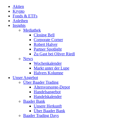
Aktien
Krypto
Fonds & ETFs
Anleihen
Insights
Mediathek
Closing Bell
Corporate Corner
Robert Halver
Partner Spotlight
Zu Gast bei Oliver Riedl
News
Wochenkalender
Markt unter der Lupe
Halvers Kolumne
Unser Angebot
Über Baader Trading
Altersvorsorge-Depot
Handelsangebot
Handelskalender
Baader Bank
Unsere Herkunft
Über Baader Bank
Baader Trading Days