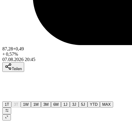
87,28
+0,49
+
0,57
%
07.08.2026 20:45
Teilen
1T
3T
1W
1M
3M
6M
1J
3J
5J
YTD
MAX