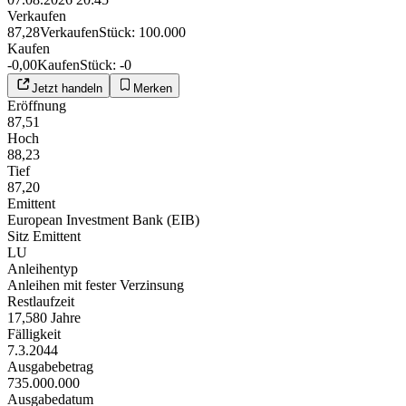
Verkaufen
87,28
Verkaufen
Stück
:
100.000
Kaufen
-0,00
Kaufen
Stück
:
-0
Jetzt handeln
Merken
Eröffnung
87,51
Hoch
88,23
Tief
87,20
Emittent
European Investment Bank (EIB)
Sitz Emittent
LU
Anleihentyp
Anleihen mit fester Verzinsung
Restlaufzeit
17,580 Jahre
Fälligkeit
7.3.2044
Ausgabebetrag
735.000.000
Ausgabedatum