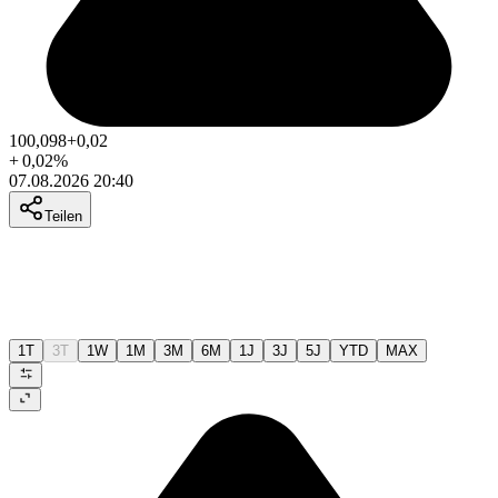
100,098
+0,02
+
0,02
%
07.08.2026 20:40
Teilen
1T
3T
1W
1M
3M
6M
1J
3J
5J
YTD
MAX