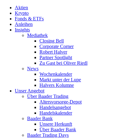
Aktien
Krypto
Fonds & ETFs
Anleihen
Insights
Mediathek
Closing Bell
Corporate Corner
Robert Halver
Partner Spotlight
Zu Gast bei Oliver Riedl
News
Wochenkalender
Markt unter der Lupe
Halvers Kolumne
Unser Angebot
Über Baader Trading
Altersvorsorge-Depot
Handelsangebot
Handelskalender
Baader Bank
Unsere Herkunft
Über Baader Bank
Baader Trading Days