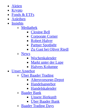
Aktien
Krypto
Fonds & ETFs
Anleihen
Insights
Mediathek
Closing Bell
Corporate Corner
Robert Halver
Partner Spotlight
Zu Gast bei Oliver Riedl
News
Wochenkalender
Markt unter der Lupe
Halvers Kolumne
Unser Angebot
Über Baader Trading
Altersvorsorge-Depot
Handelsangebot
Handelskalender
Baader Bank
Unsere Herkunft
Über Baader Bank
Baader Trading Days