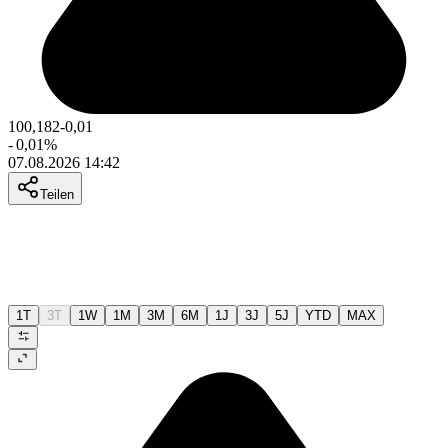
100,182
-0,01
-
0,01
%
07.08.2026 14:42
Teilen
1T
3T
1W
1M
3M
6M
1J
3J
5J
YTD
MAX