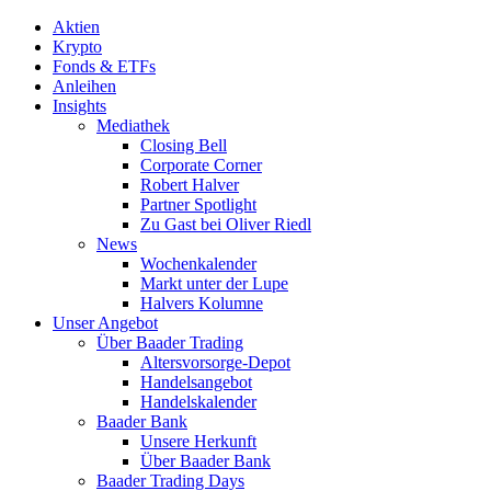
Aktien
Krypto
Fonds & ETFs
Anleihen
Insights
Mediathek
Closing Bell
Corporate Corner
Robert Halver
Partner Spotlight
Zu Gast bei Oliver Riedl
News
Wochenkalender
Markt unter der Lupe
Halvers Kolumne
Unser Angebot
Über Baader Trading
Altersvorsorge-Depot
Handelsangebot
Handelskalender
Baader Bank
Unsere Herkunft
Über Baader Bank
Baader Trading Days