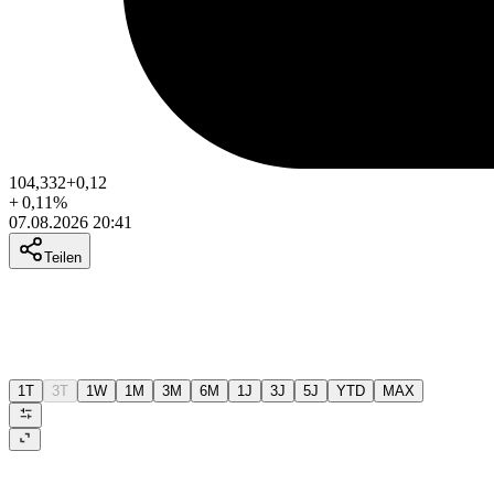
104,332
+0,12
+
0,11
%
07.08.2026 20:41
Teilen
1T
3T
1W
1M
3M
6M
1J
3J
5J
YTD
MAX