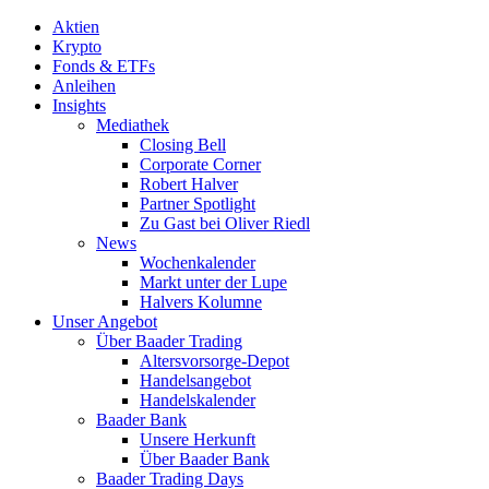
Aktien
Krypto
Fonds & ETFs
Anleihen
Insights
Mediathek
Closing Bell
Corporate Corner
Robert Halver
Partner Spotlight
Zu Gast bei Oliver Riedl
News
Wochenkalender
Markt unter der Lupe
Halvers Kolumne
Unser Angebot
Über Baader Trading
Altersvorsorge-Depot
Handelsangebot
Handelskalender
Baader Bank
Unsere Herkunft
Über Baader Bank
Baader Trading Days