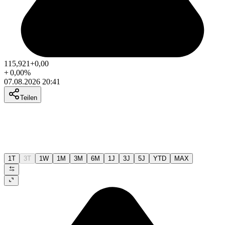
115,921
+0,00
+
0,00
%
07.08.2026 20:41
Teilen
1T
3T
1W
1M
3M
6M
1J
3J
5J
YTD
MAX