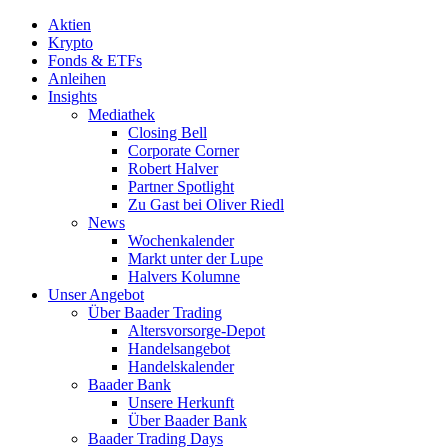
Aktien
Krypto
Fonds & ETFs
Anleihen
Insights
Mediathek
Closing Bell
Corporate Corner
Robert Halver
Partner Spotlight
Zu Gast bei Oliver Riedl
News
Wochenkalender
Markt unter der Lupe
Halvers Kolumne
Unser Angebot
Über Baader Trading
Altersvorsorge-Depot
Handelsangebot
Handelskalender
Baader Bank
Unsere Herkunft
Über Baader Bank
Baader Trading Days