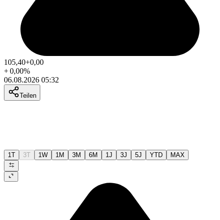
105,40
+0,00
+
0,00
%
06.08.2026 05:32
Teilen
1T
3T
1W
1M
3M
6M
1J
3J
5J
YTD
MAX