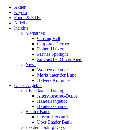
Aktien
Krypto
Fonds & ETFs
Anleihen
Insights
Mediathek
Closing Bell
Corporate Corner
Robert Halver
Partner Spotlight
Zu Gast bei Oliver Riedl
News
Wochenkalender
Markt unter der Lupe
Halvers Kolumne
Unser Angebot
Über Baader Trading
Altersvorsorge-Depot
Handelsangebot
Handelskalender
Baader Bank
Unsere Herkunft
Über Baader Bank
Baader Trading Days