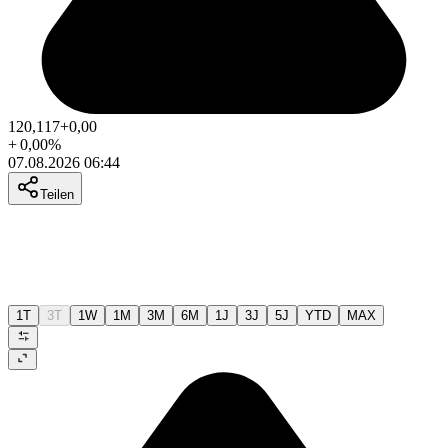
120,117
+0,00
+
0,00
%
07.08.2026 06:44
Teilen
1T
3T
1W
1M
3M
6M
1J
3J
5J
YTD
MAX