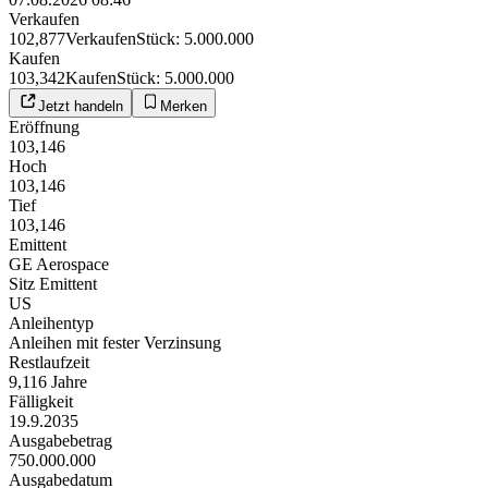
Verkaufen
102,877
Verkaufen
Stück
:
5.000.000
Kaufen
103,342
Kaufen
Stück
:
5.000.000
Jetzt handeln
Merken
Eröffnung
103,146
Hoch
103,146
Tief
103,146
Emittent
GE Aerospace
Sitz Emittent
US
Anleihentyp
Anleihen mit fester Verzinsung
Restlaufzeit
9,116 Jahre
Fälligkeit
19.9.2035
Ausgabebetrag
750.000.000
Ausgabedatum