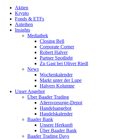
Aktien
Krypto
Fonds & ETFs
Anleihen
Insights
Mediathek
Closing Bell
Corporate Corner
Robert Halver
Partner Spotlight
Zu Gast bei Oliver Riedl
News
Wochenkalender
Markt unter der Lupe
Halvers Kolumne
Unser Angebot
Über Baader Trading
Altersvorsorge-Depot
Handelsangebot
Handelskalender
Baader Bank
Unsere Herkunft
Über Baader Bank
Baader Trading Days