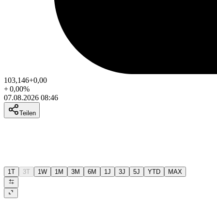
103,146
+0,00
+
0,00
%
07.08.2026 08:46
Teilen
1T
3T
1W
1M
3M
6M
1J
3J
5J
YTD
MAX