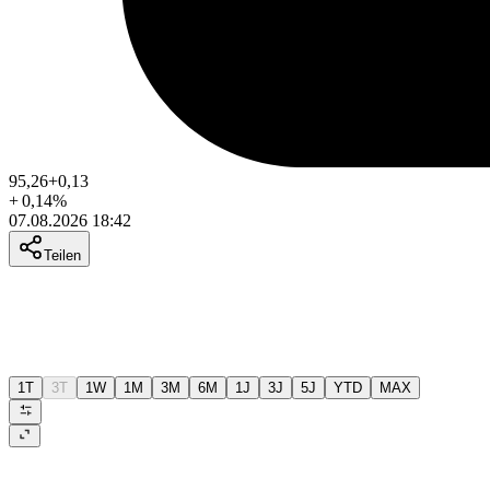
95,26
+0,13
+
0,14
%
07.08.2026 18:42
Teilen
1T
3T
1W
1M
3M
6M
1J
3J
5J
YTD
MAX