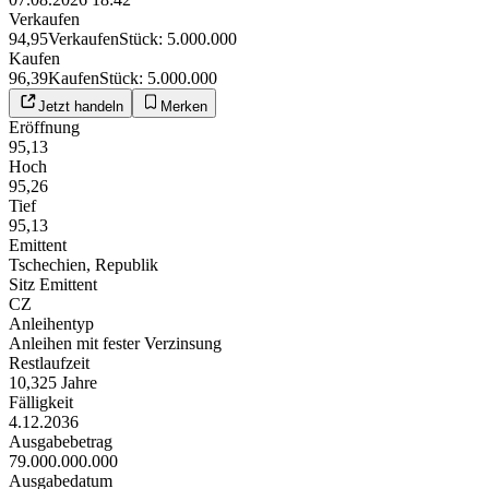
Verkaufen
94,95
Verkaufen
Stück
:
5.000.000
Kaufen
96,39
Kaufen
Stück
:
5.000.000
Jetzt handeln
Merken
Eröffnung
95,13
Hoch
95,26
Tief
95,13
Emittent
Tschechien, Republik
Sitz Emittent
CZ
Anleihentyp
Anleihen mit fester Verzinsung
Restlaufzeit
10,325 Jahre
Fälligkeit
4.12.2036
Ausgabebetrag
79.000.000.000
Ausgabedatum