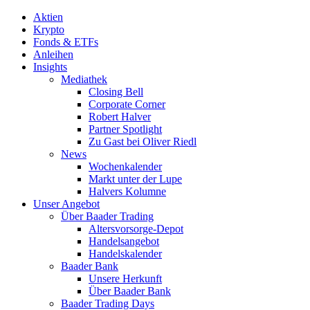
Aktien
Krypto
Fonds & ETFs
Anleihen
Insights
Mediathek
Closing Bell
Corporate Corner
Robert Halver
Partner Spotlight
Zu Gast bei Oliver Riedl
News
Wochenkalender
Markt unter der Lupe
Halvers Kolumne
Unser Angebot
Über Baader Trading
Altersvorsorge-Depot
Handelsangebot
Handelskalender
Baader Bank
Unsere Herkunft
Über Baader Bank
Baader Trading Days