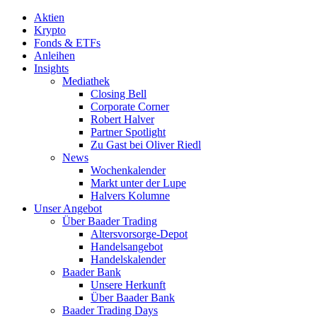
Aktien
Krypto
Fonds & ETFs
Anleihen
Insights
Mediathek
Closing Bell
Corporate Corner
Robert Halver
Partner Spotlight
Zu Gast bei Oliver Riedl
News
Wochenkalender
Markt unter der Lupe
Halvers Kolumne
Unser Angebot
Über Baader Trading
Altersvorsorge-Depot
Handelsangebot
Handelskalender
Baader Bank
Unsere Herkunft
Über Baader Bank
Baader Trading Days