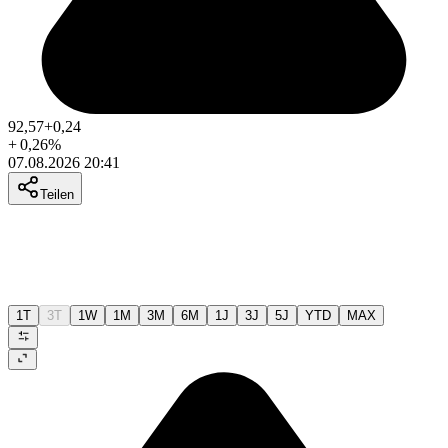
92,57
+0,24
+
0,26
%
07.08.2026 20:41
Teilen
1T
3T
1W
1M
3M
6M
1J
3J
5J
YTD
MAX