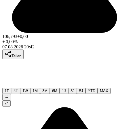
106,793
+0,00
+
0,00
%
07.08.2026 20:42
Teilen
1T
3T
1W
1M
3M
6M
1J
3J
5J
YTD
MAX