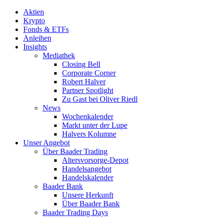
Aktien
Krypto
Fonds & ETFs
Anleihen
Insights
Mediathek
Closing Bell
Corporate Corner
Robert Halver
Partner Spotlight
Zu Gast bei Oliver Riedl
News
Wochenkalender
Markt unter der Lupe
Halvers Kolumne
Unser Angebot
Über Baader Trading
Altersvorsorge-Depot
Handelsangebot
Handelskalender
Baader Bank
Unsere Herkunft
Über Baader Bank
Baader Trading Days