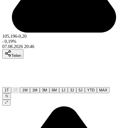
105,196
-0,20
-
0,19
%
07.08.2026 20:46
Teilen
1T
3T
1W
1M
3M
6M
1J
3J
5J
YTD
MAX