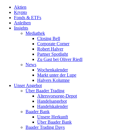
Aktien
Krypto
Fonds & ETFs
Anleihen
Insights
Mediathek
Closing Bell
Corporate Corner
Robert Halver
Partner Spotlight
Zu Gast bei Oliver Riedl
News
Wochenkalender
Markt unter der Lupe
Halvers Kolumne
Unser Angebot
Über Baader Trading
Altersvorsorge-Depot
Handelsangebot
Handelskalender
Baader Bank
Unsere Herkunft
Über Baader Bank
Baader Trading Days