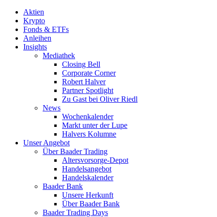
Aktien
Krypto
Fonds & ETFs
Anleihen
Insights
Mediathek
Closing Bell
Corporate Corner
Robert Halver
Partner Spotlight
Zu Gast bei Oliver Riedl
News
Wochenkalender
Markt unter der Lupe
Halvers Kolumne
Unser Angebot
Über Baader Trading
Altersvorsorge-Depot
Handelsangebot
Handelskalender
Baader Bank
Unsere Herkunft
Über Baader Bank
Baader Trading Days