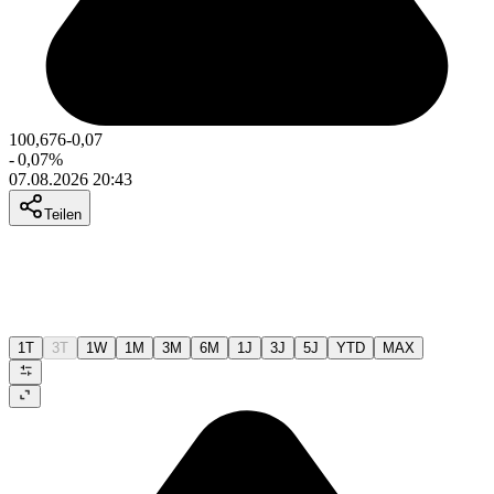
100,676
-0,07
-
0,07
%
07.08.2026 20:43
Teilen
1T
3T
1W
1M
3M
6M
1J
3J
5J
YTD
MAX