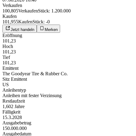
Verkaufen
100,805
Verkaufen
Stück
:
1.200.000
Kaufen
101,955
Kaufen
Stück
:
-0
Jetzt handeln
Merken
Eröffnung
101,23
Hoch
101,23
Tief
101,23
Emittent
The Goodyear Tire & Rubber Co.
Sitz Emittent
US
Anleihentyp
Anleihen mit fester Verzinsung
Restlaufzeit
1,602 Jahre
Fälligkeit
15.3.2028
Ausgabebetrag
150.000.000
Ausgabedatum