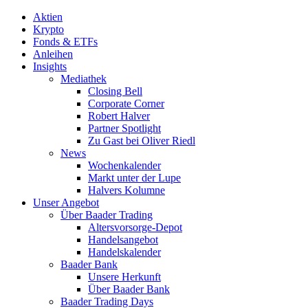
Aktien
Krypto
Fonds & ETFs
Anleihen
Insights
Mediathek
Closing Bell
Corporate Corner
Robert Halver
Partner Spotlight
Zu Gast bei Oliver Riedl
News
Wochenkalender
Markt unter der Lupe
Halvers Kolumne
Unser Angebot
Über Baader Trading
Altersvorsorge-Depot
Handelsangebot
Handelskalender
Baader Bank
Unsere Herkunft
Über Baader Bank
Baader Trading Days