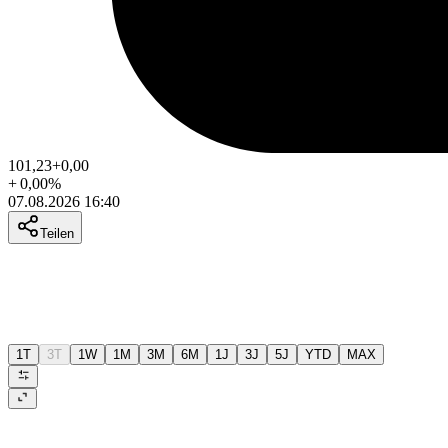
101,23
+0,00
+
0,00
%
07.08.2026 16:40
Teilen
1T
3T
1W
1M
3M
6M
1J
3J
5J
YTD
MAX