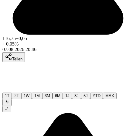
116,75
+0,05
+
0,05
%
07.08.2026 20:46
Teilen
1T
3T
1W
1M
3M
6M
1J
3J
5J
YTD
MAX