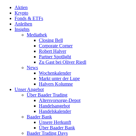
Aktien
Krypto
Fonds & ETFs
Anleihen
Insights
Mediathek
Closing Bell
Corporate Corner
Robert Halver
Partner Spotlight
Zu Gast bei Oliver Riedl
News
Wochenkalender
Markt unter der Lupe
Halvers Kolumne
Unser Angebot
Über Baader Trading
Altersvorsorge-Depot
Handelsangebot
Handelskalender
Baader Bank
Unsere Herkunft
Über Baader Bank
Baader Trading Days