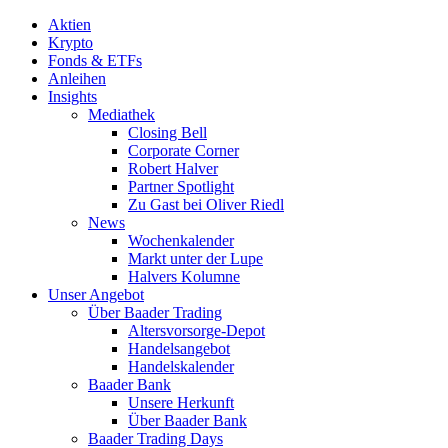
Aktien
Krypto
Fonds & ETFs
Anleihen
Insights
Mediathek
Closing Bell
Corporate Corner
Robert Halver
Partner Spotlight
Zu Gast bei Oliver Riedl
News
Wochenkalender
Markt unter der Lupe
Halvers Kolumne
Unser Angebot
Über Baader Trading
Altersvorsorge-Depot
Handelsangebot
Handelskalender
Baader Bank
Unsere Herkunft
Über Baader Bank
Baader Trading Days