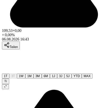
109,53
+0,00
+
0,00
%
06.08.2026 16:43
Teilen
1T
3T
1W
1M
3M
6M
1J
3J
5J
YTD
MAX