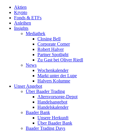
Aktien
Krypto
Fonds & ETFs
Anleihen
Insights
Mediathek
Closing Bell
Corporate Corner
Robert Halver
Partner Spotlight
Zu Gast bei Oliver Riedl
News
Wochenkalender
Markt unter der Lupe
Halvers Kolumne
Unser Angebot
Über Baader Trading
Altersvorsorge-Depot
Handelsangebot
Handelskalender
Baader Bank
Unsere Herkunft
Über Baader Bank
Baader Trading Days