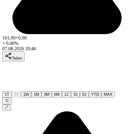
101,99
+0,00
+
0,00
%
07.08.2026 20:46
Teilen
1T
3T
1W
1M
3M
6M
1J
3J
5J
YTD
MAX