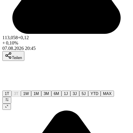
113,058
+0,12
+
0,10
%
07.08.2026 20:45
Teilen
1T
3T
1W
1M
3M
6M
1J
3J
5J
YTD
MAX