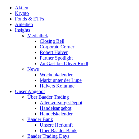
Aktien
Krypto
Fonds & ETFs
Anleihen
Insights
Mediathek
Closing Bell
Corporate Corner
Robert Halver
Partner Spotlight
Zu Gast bei Oliver Riedl
News
Wochenkalender
Markt unter der Lupe
Halvers Kolumne
Unser Angebot
Über Baader Trading
Altersvorsorge-Depot
Handelsangebot
Handelskalender
Baader Bank
Unsere Herkunft
Über Baader Bank
Baader Trading Days