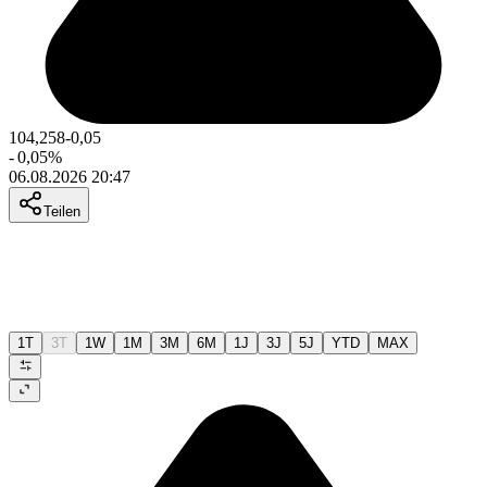
104,258
-0,05
-
0,05
%
06.08.2026 20:47
Teilen
1T
3T
1W
1M
3M
6M
1J
3J
5J
YTD
MAX