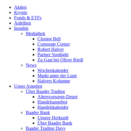
Aktien
Krypto
Fonds & ETFs
Anleihen
Insights
Mediathek
Closing Bell
Corporate Corner
Robert Halver
Partner Spotlight
Zu Gast bei Oliver Riedl
News
Wochenkalender
Markt unter der Lupe
Halvers Kolumne
Unser Angebot
Über Baader Trading
Altersvorsorge-Depot
Handelsangebot
Handelskalender
Baader Bank
Unsere Herkunft
Über Baader Bank
Baader Trading Days