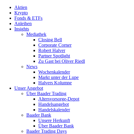
Aktien
Krypto
Fonds & ETFs
Anleihen
Insights
Mediathek
Closing Bell
Corporate Corner
Robert Halver
Partner Spotlight
Zu Gast bei Oliver Riedl
News
Wochenkalender
Markt unter der Lupe
Halvers Kolumne
Unser Angebot
Über Baader Trading
Altersvorsorge-Depot
Handelsangebot
Handelskalender
Baader Bank
Unsere Herkunft
Über Baader Bank
Baader Trading Days