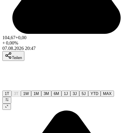
104,67
+0,00
+
0,00
%
07.08.2026 20:47
Teilen
1T
3T
1W
1M
3M
6M
1J
3J
5J
YTD
MAX